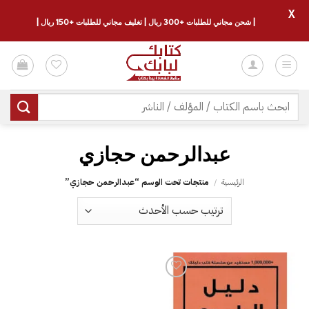
X
| شحن مجاني للطلبات +300 ريال | تغليف مجاني للطلبات +150 ريال |
خطي
لمحتوى
البحث
عن:
الرئيسية
/
منتجات تحت الوسم “‎عبدالرحمن حجازي”
إضافة
إلى
قائمة