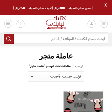
X
| شحن مجاني للطلبات +300 ريال | تغليف مجاني للطلبات +150 ريال |
خطي
لمحتوى
البحث
عن:
عاملة متجر
الرئيسية
/
منتجات تحت الوسم “عاملة متجر”
إضافة
إلى
قائمة
الرغبات