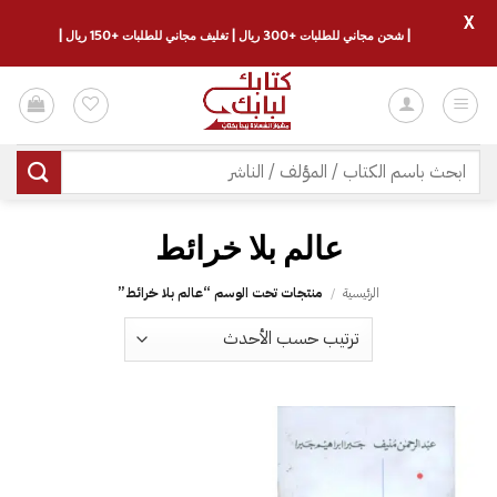
X
| شحن مجاني للطلبات +300 ريال | تغليف مجاني للطلبات +150 ريال |
خطي
لمحتوى
البحث
عن:
عالم بلا خرائط
الرئيسية
/
منتجات تحت الوسم “عالم بلا خرائط”
إضافة
إلى
قائمة
الرغبات