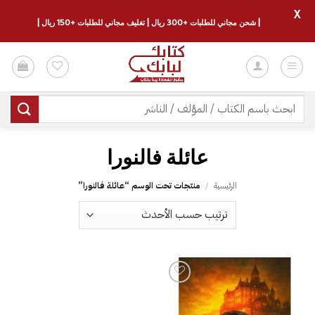
X
| شحن مجاني للطلبات +300 ريال | تغليف مجاني للطلبات +150 ريال |
خطي
لمحتوى
البحث
عن:
الرئيسية
/
منتجات تحت الوسم “‎عائلة فالنورا‎”
إضافة
إلى
قائمة