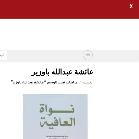
X
خطي
لمحتوى
البح
عن:
عائشة عبدالله باوزير
الرئيسية
/
منتجات تحت الوسم “عائشة عبدالله باوزير”
إضافة
إلى
قائمة
الرغبات