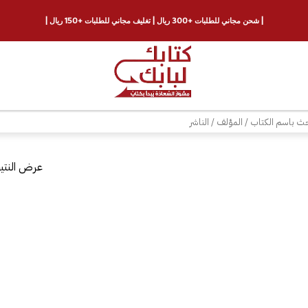
| شحن مجاني للطلبات +300 ريال | تغليف مجاني للطلبات +150 ريال |
ث
عرض النتيج