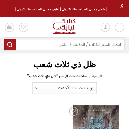
X
| شحن مجاني للطلبات +300 ريال | تغليف مجاني للطلبات +150 ريال |
خطي
لمحتوى
البحث
عن:
ظل ذي ثلاث شعب
الرئيسية
/
منتجات تحت الوسم “ظل ذي ثلاث شعب”
إضافة
إلى
قائمة