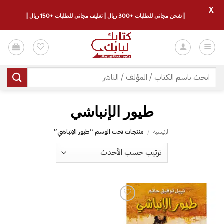
X
| شحن مجاني للطلبات +300 ريال | تغليف مجاني للطلبات +150 ريال |
خطي
لمحتوى
البحث
عن:
طيور الإنباشي
الرئيسية
/
منتجات تحت الوسم “طيور الإنباشي”
إضافة
إلى
قائمة