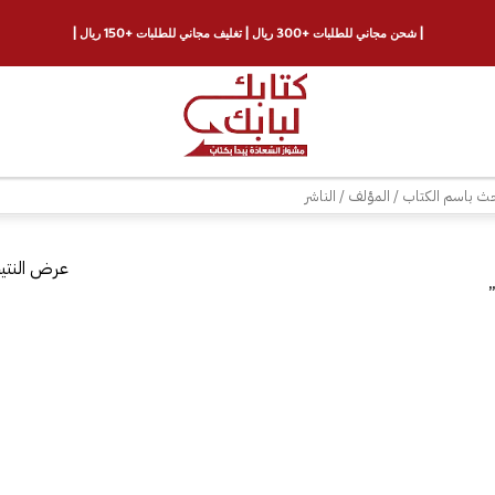
| شحن مجاني للطلبات +300 ريال | تغليف مجاني للطلبات +150 ريال |
ث
عرض النتيج
”