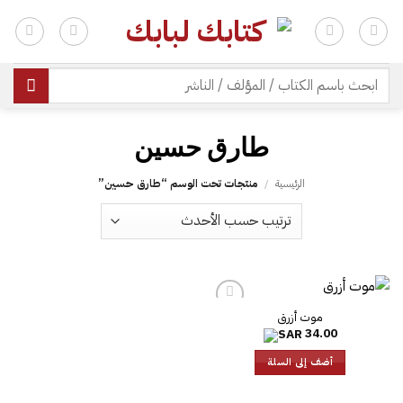
خطي
لمحتوى
| شحن مجاني للطلبات +300 ريال | تغليف مجاني للطلبات +150 ريال |
البحث
عن:
طارق حسين
الرئيسية
/
منتجات تحت الوسم “طارق حسين”
موت أزرق
34.00
أضف إلى السلة