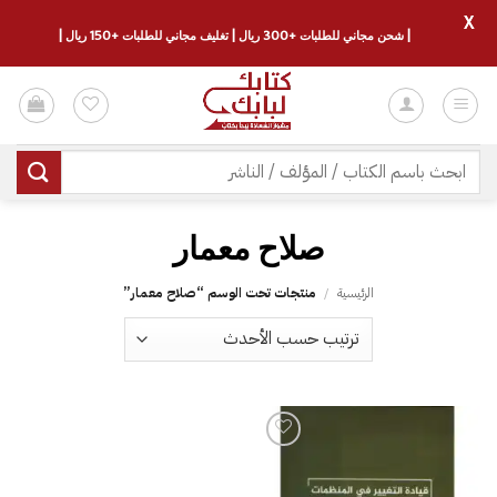
X
| شحن مجاني للطلبات +300 ريال | تغليف مجاني للطلبات +150 ريال |
خطي
لمحتوى
البحث
عن:
صلاح معمار
الرئيسية
/
منتجات تحت الوسم “صلاح معمار”
إضافة
إلى
قائمة