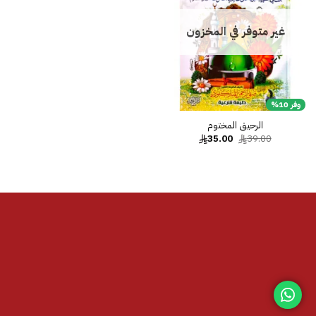
غير متوفر في المخزون
وفر 10%
الرحيق المختوم
السعر
السعر
35.00
39.00
الأصلي
الحالي
هو:
هو:
35.00.
39.00.