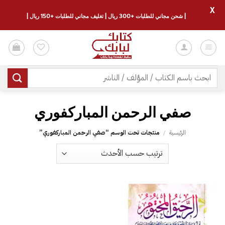
X
| شحن مجاني للطلبات +300 ريال | تغليف مجاني للطلبات +150 ريال |
خطي
لمحتوى
البحث
عن:
صفي الرحمن المباركفوري
الرئيسية
/
منتجات تحت الوسم “صفي الرحمن المباركفوري”
إضافة
إلى
قائمة
الرغبات