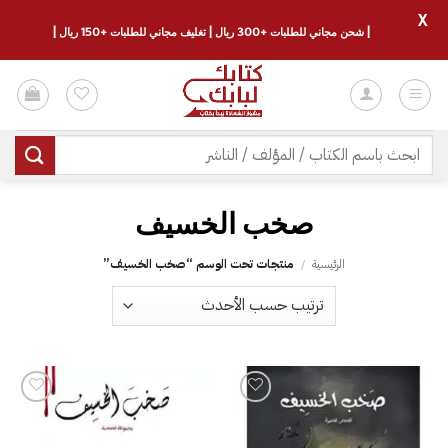
X
| شحن مجاني للطلبات +300 ريال | تغليف مجاني للطلبات +150 ريال |
خطي
لمحتوى
البحث
عن:
صخب الخسيف
الرئيسية
/
منتجات تحت الوسم “صخب الخسيف”
إضافة
إضافة
إلى
إلى
قائمة
قائمة