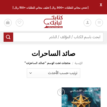
X
| شحن مجاني للطلبات +300 ريال | تغليف مجاني للطلبات +150 ريال |
خطي
لمحتوى
البحث
عن:
صائد الساحرات
الرئيسية
/
منتجات تحت الوسم “صائد الساحرات”
إضافة
إلى
قائمة