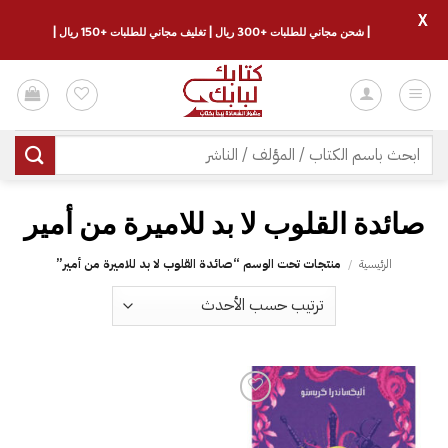
X
| شحن مجاني للطلبات +300 ريال | تغليف مجاني للطلبات +150 ريال |
خطي
لمحتوى
البحث
عن:
الرئيسية
/
منتجات تحت الوسم “‎صائدة القلوب لا بد للاميرة من أمير‎”
إضافة
إلى
قائمة