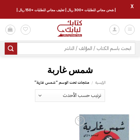
X
| شحن مجاني للطلبات +300 ريال | تغليف مجاني للطلبات +150 ريال |
خطي
لمحتوى
البحث
عن:
شمس غاربة‎
الرئيسية
/
منتجات تحت الوسم “شمس غاربة‎”
إضافة
إلى
قائمة