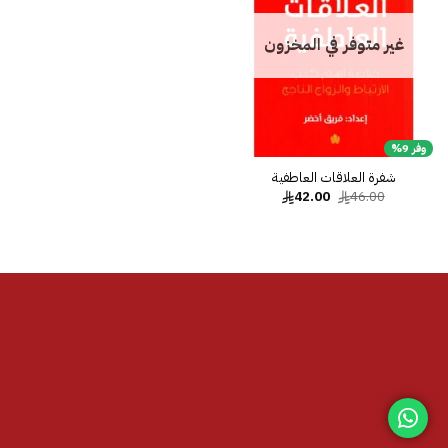
غير متوفر في المخزون
وفر 9%
شفرة العلاقات العاطفية
السعر
السعر
42.00
46.00
الأصلي
الحالي
هو:
هو:
42.00.
46.00.