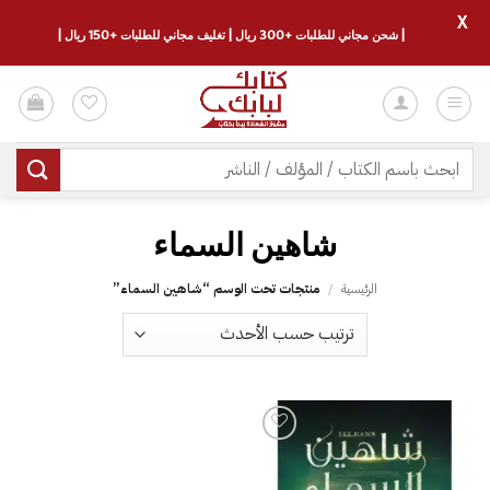
X
| شحن مجاني للطلبات +300 ريال | تغليف مجاني للطلبات +150 ريال |
خطي
لمحتوى
البحث
عن:
شاهين السماء
الرئيسية
/
منتجات تحت الوسم “شاهين السماء”
إضافة
إلى
قائمة