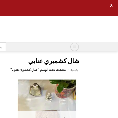
X
خطي
لمحتوى
البح
عن:
شال كشميري عنابي
الرئيسية
/
منتجات تحت الوسم “شال كشميري عنابي”
إضافة
إلى
قائمة
الرغبات