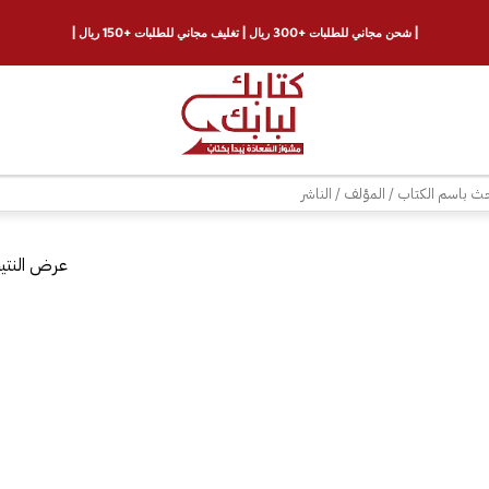
| شحن مجاني للطلبات +300 ريال | تغليف مجاني للطلبات +150 ريال |
ث
عرض النتيج