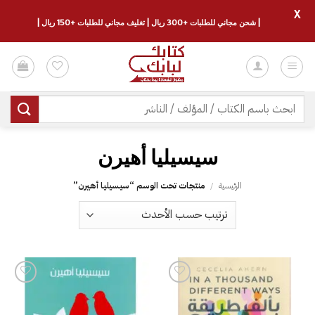
X
| شحن مجاني للطلبات +300 ريال | تغليف مجاني للطلبات +150 ريال |
خطي
لمحتوى
البحث
عن:
سيسيليا أهيرن
الرئيسية
/
منتجات تحت الوسم “سيسيليا أهيرن”
إضافة
إضافة
إلى
إلى
قائمة
قائمة