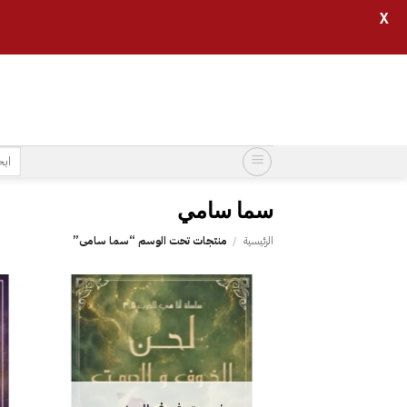
X
خطي
لمحتوى
البح
عن:
الرئيسية
/
منتجات تحت الوسم “‎سما سامي”
إضافة
إلى
قائمة
الرغبات