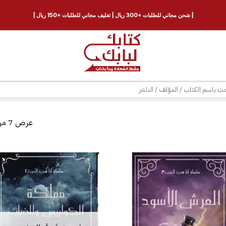
| شحن مجاني للطلبات +300 ريال | تغليف مجاني للطلبات +150 ريال |
ث
عرض ⁦7⁩ من كل النتائج
إضافة
إلى
قائمة
الرغبات