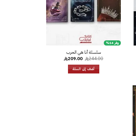
وفر 14%
سلسلة أنا هي الحرب
السعر
السعر
209.00
244.00
الأصلي
الحالي
هو:
هو:
أضف إلى السلة
209.00.
244.00.
افة
إلى
ئمة
غبات