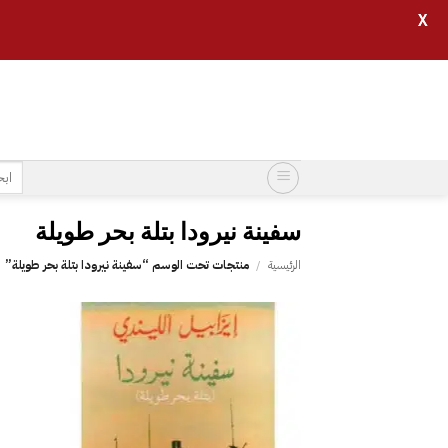
X
خطي
لمحتوى
البح
عن:
الرئيسية
/
منتجات تحت الوسم “‎سفينة نيرودا بتلة بحر طويلة”
إضافة
إلى
قائمة
الرغبات