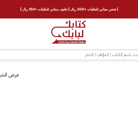
| شحن مجاني للطلبات +300 ريال | تغليف مجاني للطلبات +150 ريال |
ث
عرض النتيج