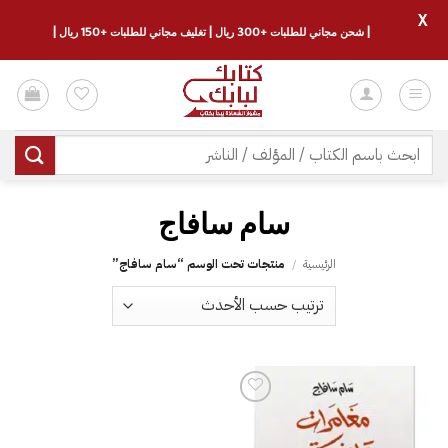
X
| شحن مجاني للطلبات +300 ريال | تغليف مجاني للطلبات +150 ريال |
خطي
لمحتوى
البحث
عن:
سام سافاج
الرئيسية
/
منتجات تحت الوسم “سام سافاج”
إضافة
إلى
قائمة