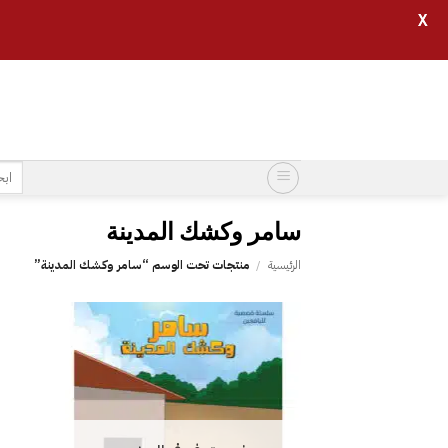
X
خطي
لمحتوى
البح
عن:
سامر وكشك المدينة
الرئيسية
/
منتجات تحت الوسم “سامر وكشك المدينة”
إضافة
إلى
قائمة
الرغبات