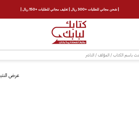
| شحن مجاني للطلبات +300 ريال | تغليف مجاني للطلبات +150 ريال |
ث
عرض النتيج