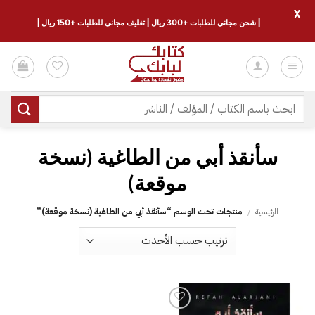
X
| شحن مجاني للطلبات +300 ريال | تغليف مجاني للطلبات +150 ريال |
خطي
لمحتوى
البحث
عن:
‎سأنقذ أبي من الطاغية‎ (نسخة
موقعة)
الرئيسية
/
منتجات تحت الوسم “‎سأنقذ أبي من الطاغية‎ (نسخة موقعة)”