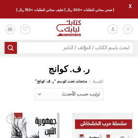
X
| شحن مجاني للطلبات +300 ريال | تغليف مجاني للطلبات +150 ريال |
خطي
لمحتوى
البحث
عن:
ر. ف. كوانج
الرئيسية
/
منتجات تحت الوسم “ر. ف. كوانج”
إضافة
إلى
قائمة
الرغبات
إضافة
إلى
قائمة