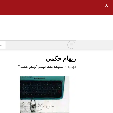
X
خطي
لمحتوى
البح
عن:
ريهام حكمي
الرئيسية
/
منتجات تحت الوسم “ريهام حكمي”
إضافة
إلى
قائمة
الرغبات