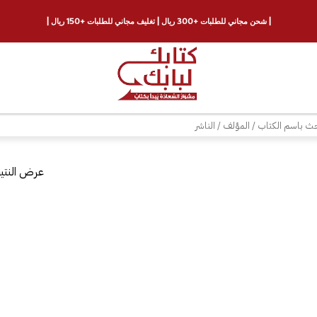
| شحن مجاني للطلبات +300 ريال | تغليف مجاني للطلبات +150 ريال |
ث
عرض النتيج