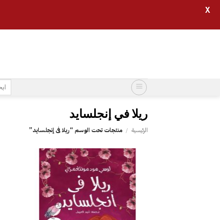
X
خطي
لمحتوى
البح
عن:
الرئيسية
/
منتجات تحت الوسم “‎ريلا في إنجلسايد‎”
إضافة
إلى
قائمة
الرغبات