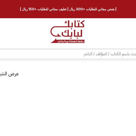
| شحن مجاني للطلبات +300 ريال | تغليف مجاني للطلبات +150 ريال |
ث
عرض النتيج