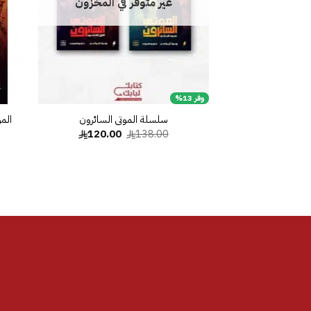
غير متوفر في المخزون
وفر 13%
سلسلة الموتى السائرون
المو
السعر
السعر
120.00
138.00
الأصلي
الحالي
هو:
هو:
120.00.
138.00.