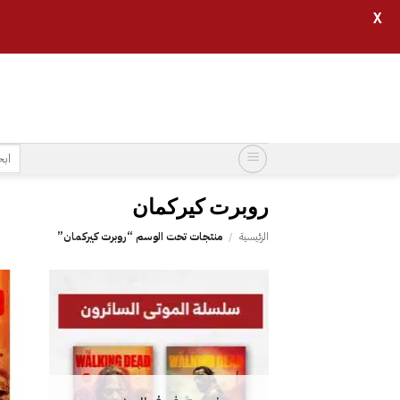
X
خطي
لمحتوى
البح
عن:
روبرت كيركمان
الرئيسية
/
منتجات تحت الوسم “روبرت كيركمان”
إضافة
إلى
قائمة
الرغبات