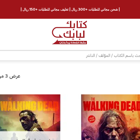
| شحن مجاني للطلبات +300 ريال | تغليف مجاني للطلبات +150 ريال |
ث
عرض ⁦3⁩ من كل النتائج
إضافة
إلى
قائمة
الرغبات