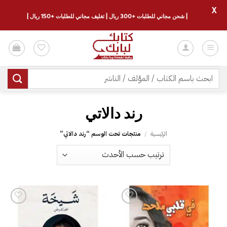
X
| شحن مجاني للطلبات +300 ريال | تغليف مجاني للطلبات +150 ريال |
خطي
لمحتوى
البحث
عن:
الرئيسية
/
منتجات تحت الوسم “‎رند دالاتي‎”
إضافة
إضافة
إلى
إلى
قائمة
قائمة