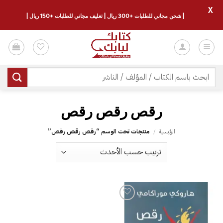
X
| شحن مجاني للطلبات +300 ريال | تغليف مجاني للطلبات +150 ريال |
خطي
لمحتوى
البحث
عن:
رقص رقص رقص
الرئيسية
/
منتجات تحت الوسم “رقص رقص رقص”
إضافة
إلى
قائمة