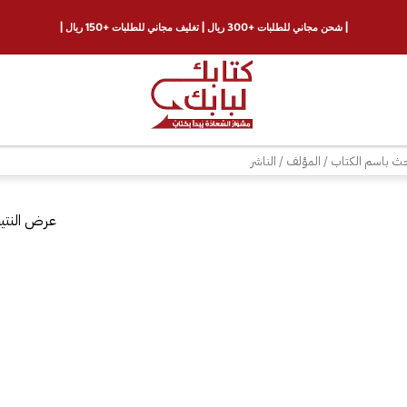
| شحن مجاني للطلبات +300 ريال | تغليف مجاني للطلبات +150 ريال |
ث
عرض النتيج