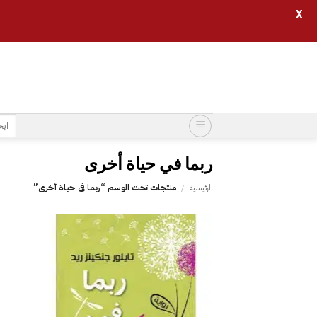
X
خطي
لمحتوى
البح
عن:
الرئيسية
/
منتجات تحت الوسم “‎ربما في حياة أخرى”
إضافة
إلى
قائمة
الرغبات