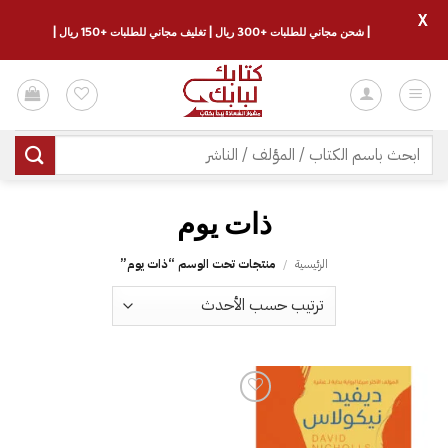
X
| شحن مجاني للطلبات +300 ريال | تغليف مجاني للطلبات +150 ريال |
خطي
لمحتوى
البحث
عن:
‫ذات يوم‬‏
الرئيسية
/
منتجات تحت الوسم “‫ذات يوم‬‏”
إضافة
إلى
قائمة