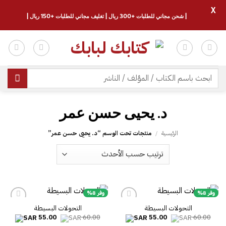
X
| شحن مجاني للطلبات +300 ريال | تغليف مجاني للطلبات +150 ريال |
خطي
لمحتوى
البحث
عن:
د. يحيى حسن عمر
الرئيسية
/
منتجات تحت الوسم “د. يحيى حسن عمر”
وفر 8%
وفر 8%
التحولات البسيطة
التحولات البسيطة
السعر
السعر
السعر
السعر
55.00
60.00
55.00
60.00
الأصلي
الحالي
الأصلي
الحالي