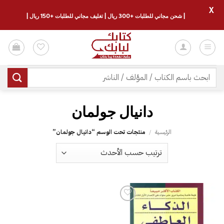
X
| شحن مجاني للطلبات +300 ريال | تغليف مجاني للطلبات +150 ريال |
خطي
لمحتوى
البحث
عن:
دانيال جولمان
الرئيسية
/
منتجات تحت الوسم “دانيال جولمان”
إضافة
إلى
قائمة