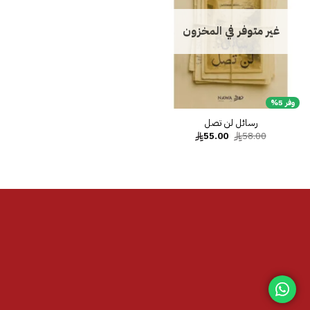
غير متوفر في المخزون
وفر 5%
رسائل لن تصل
السعر
السعر
55.00
58.00
الأصلي
الحالي
هو:
هو:
55.00.
58.00.