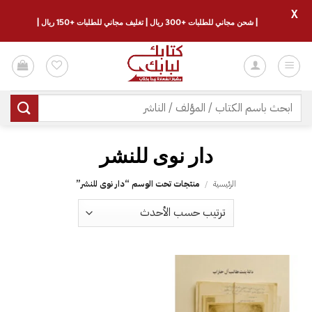
X
| شحن مجاني للطلبات +300 ريال | تغليف مجاني للطلبات +150 ريال |
خطي
لمحتوى
البحث
عن:
دار نوى للنشر
الرئيسية
/
منتجات تحت الوسم “دار نوى للنشر”
إضافة
إلى
قائمة
الرغبات