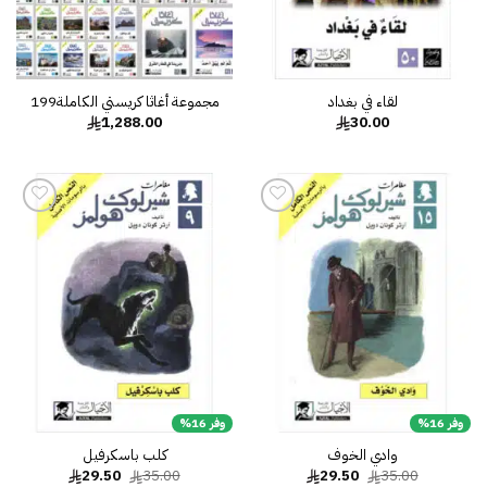
لقاء في بغداد
مجموعة أغاثا كريستي الكاملة199
1,288.00
30.00
إضافة
إضافة
إلى
إلى
قائمة
قائمة
الرغبات
الرغبات
وفر 16%
وفر 16%
وادي الخوف
كلب باسكرفيل
السعر
السعر
السعر
السعر
29.50
35.00
29.50
35.00