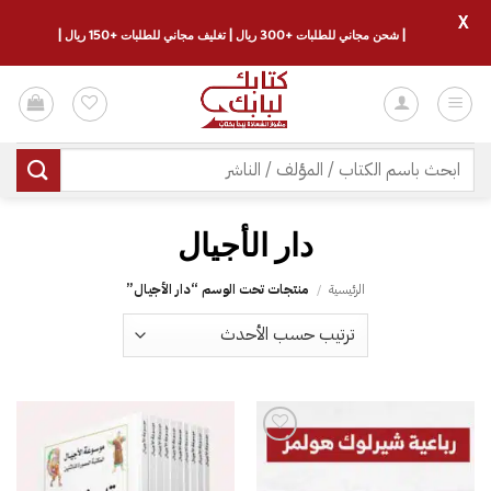
X
| شحن مجاني للطلبات +300 ريال | تغليف مجاني للطلبات +150 ريال |
خطي
لمحتوى
البحث
عن:
دار الأجيال
الرئيسية
/
منتجات تحت الوسم “دار الأجيال”
إضا
إل
قائ
الرغ
إضافة
إلى
قائمة