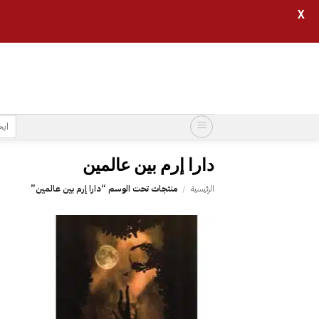
X
خطي
لمحتوى
البح
عن:
الرئيسية
/
منتجات تحت الوسم “‎دارا إرم بين عالمين‎”
إضافة
إلى
قائمة
الرغبات