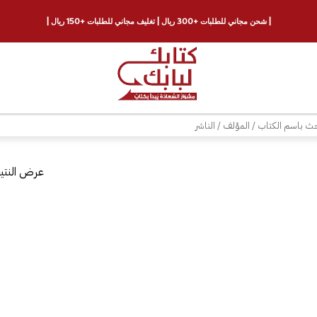
| شحن مجاني للطلبات +300 ريال | تغليف مجاني للطلبات +150 ريال |
ث
عرض النتيج