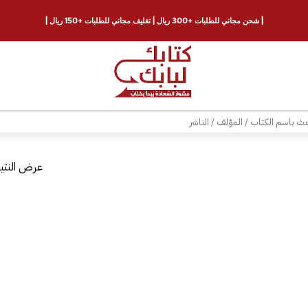
| شحن مجاني للطلبات +300 ريال | تغليف مجاني للطلبات +150 ريال |
ث
عرض النتيج