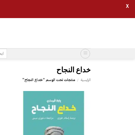
X
خطي
لمحتوى
البح
عن:
الرئيسية
/
منتجات تحت الوسم “‎خداع النجاح‎”
إضافة
إلى
قائمة
الرغبات