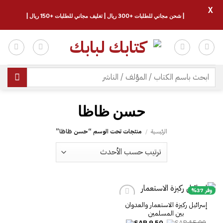
X
| شحن مجاني للطلبات +300 ريال | تغليف مجاني للطلبات +150 ريال |
خطي
لمحتوى
البحث
عن:
حسن ظاظا
الرئيسية
/
منتجات تحت الوسم “حسن ظاظا”
وفر 37%
إسرائيل ركيزة الاستعمار والعدوان
بين المسلمين
السعر
السعر
9.50
15.00