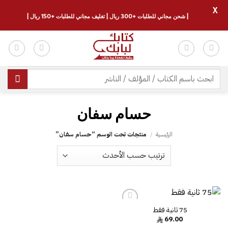
X
| شحن مجاني للطلبات +300 ريال | تغليف مجاني للطلبات +150 ريال |
خطي
لمحتوى
البحث
عن:
الرئيسية
/
منتجات تحت الوسم “‎حسام سفان‎”
75 ثانية فقط
69.00