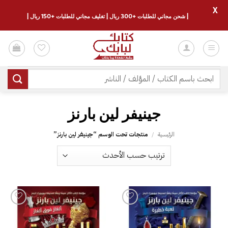
X
| شحن مجاني للطلبات +300 ريال | تغليف مجاني للطلبات +150 ريال |
خطي
لمحتوى
البحث
عن:
الرئيسية
/
منتجات تحت الوسم “‎جينيفر لين بارنز‎”
إضافة
إضافة
إلى
إلى
قائمة
قائمة