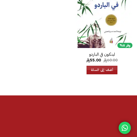
الرغبات
وفر 8%
لينكون في الباردو
السعر
السعر
55.00
60.00
الأصلي
الحالي
هو:
هو:
أضف إلى السلة
55.00.
60.00.