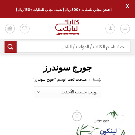
X
| شحن مجاني للطلبات +300 ريال | تغليف مجاني للطلبات +150 ريال |
خطي
لمحتوى
البحث
عن:
جورج سوندرز
الرئيسية
/
منتجات تحت الوسم “جورج سوندرز”
إضافة
إلى
قائمة