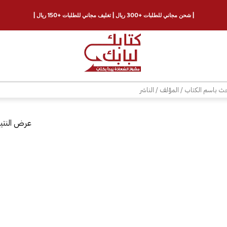
| شحن مجاني للطلبات +300 ريال | تغليف مجاني للطلبات +150 ريال |
ث
عرض النتيج