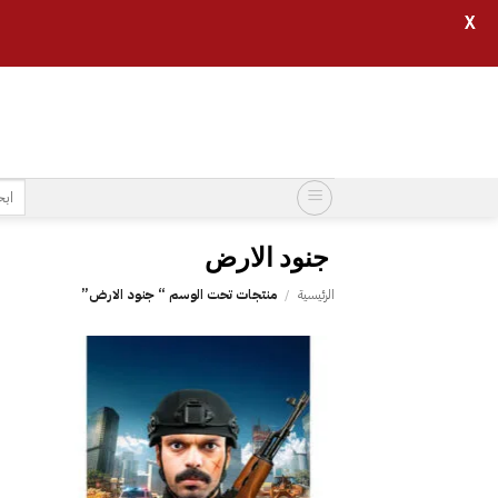
X
خطي
لمحتوى
البح
عن:
الرئيسية
/
منتجات تحت الوسم “‎ جنود الارض‎”
إضافة
إلى
قائمة
الرغبات