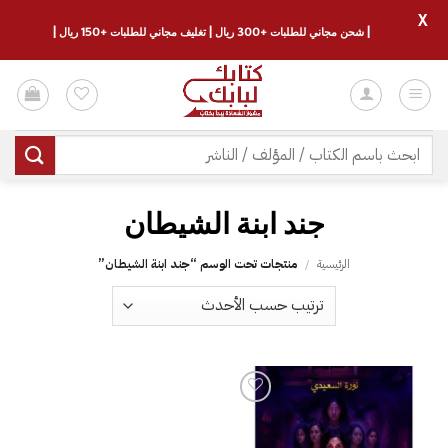
X
| شحن مجاني للطلبات +300 ريال | تغليف مجاني للطلبات +150 ريال |
خطي
لمحتوى
البحث
عن:
الرئيسية
/
منتجات تحت الوسم “‎جند ابنة الشيطان‎”
إضافة
إلى
قائمة