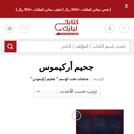
X
| شحن مجاني للطلبات +300 ريال | تغليف مجاني للطلبات +150 ريال |
خطي
لمحتوى
البحث
عن:
الرئيسية
/
منتجات تحت الوسم “‎ جحيم أركيموس‎”
إضافة
إلى
قائمة