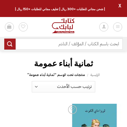
X
| شحن مجاني للطلبات +300 ريال | تغليف مجاني للطلبات +150 ريال |
خطي
لمحتوى
البحث
عن:
الرئيسية
/
منتجات تحت الوسم “‎ثمانية أبناء عمومة”
إضافة
إلى
قائمة