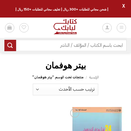
X
| شحن مجاني للطلبات +300 ريال | تغليف مجاني للطلبات +150 ريال |
خطي
لمحتوى
البحث
عن:
بيتر هوفمان
الرئيسية
/
منتجات تحت الوسم “بيتر هوفمان”
إضافة
إلى
قائمة