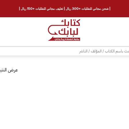
| شحن مجاني للطلبات +300 ريال | تغليف مجاني للطلبات +150 ريال |
ث
عرض النتيج