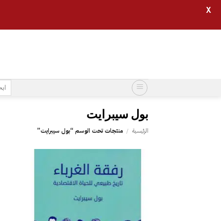
X
خطي
لمحتوى
البح
عن:
الرئيسية
/
منتجات تحت الوسم “‎بول سيبرايت”
إضافة
إلى
قائمة
الرغبات