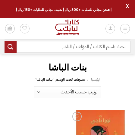
X
| شحن مجاني للطلبات +300 ريال | تغليف مجاني للطلبات +150 ريال |
خطي
لمحتوى
البحث
عن:
الرئيسية
/
منتجات تحت الوسم “‎بنات الباشا‎”
إضافة
إلى
قائمة