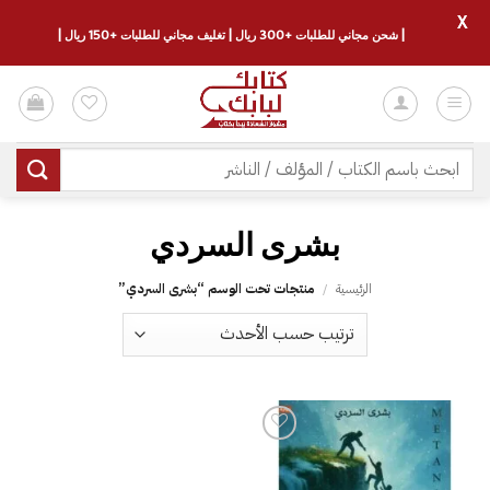
X
| شحن مجاني للطلبات +300 ريال | تغليف مجاني للطلبات +150 ريال |
خطي
لمحتوى
البحث
عن:
الرئيسية
/
منتجات تحت الوسم “‎بشرى السردي‎”
إضافة
إلى
قائمة